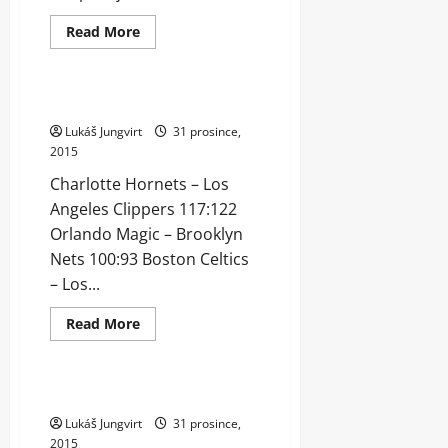
Read
Read More
more
Archiv
Telegraficky
about
Veselý
se
vyfauloval,
Výsledky NBA 31. 12. 2015
Fenerbahce
i
Lukáš Jungvirt
31 prosince,
bez
2015
něj
přetlačilo
Charlotte Hornets – Los
Panathinaikos
Angeles Clippers 117:122
Orlando Magic – Brooklyn
Nets 100:93 Boston Celtics
– Los...
Read
Read More
more
Archiv
Telegraficky
about
Výsledky
NBA
31.
Výsledky 14. kola italské Lega A
12.
2015
Lukáš Jungvirt
31 prosince,
2015