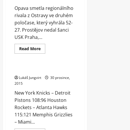
Opava smetla regionálního
rivala z Ostravy ve druhém
poločase, který vyhrála 52-
27. Prostějov nedal šanci
USK Praha,...
Read
Read More
more
Archiv
Telegraficky
about
Děčín
vyhrál
poosmnácté,
Výsledky NBA 30. 12. 2015
Ústí
veze
Lukáš Jungvirt
30 prosince,
dva
2015
body
z
New York Knicks – Detroit
jihu
Pistons 108:96 Houston
Rockets – Atlanta Hawks
115:121 Memphis Grizzlies
– Miami...