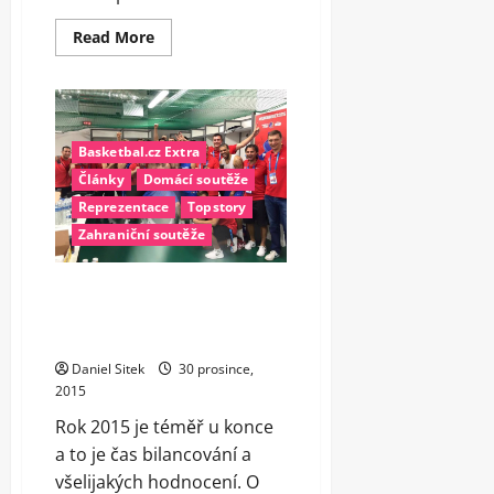
Read
Read More
more
about
Výsledky
13.
kola
turecké
Super
Basketbal.cz Extra
Ligi
Články
Domácí soutěže
Reprezentace
Topstory
Zahraniční soutěže
Euroligový trůn pro USK i
historický úspěch mužů. Pro
Čechy byl rok 2015 povedený
Daniel Sitek
30 prosince,
2015
Rok 2015 je téměř u konce
a to je čas bilancování a
všelijakých hodnocení. O