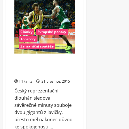
Články
Evropské poháry
Topstory
Zahraniční soutěže
Veselý se vyfauloval,
Fenerbahce i bez něj přetlačilo
Panathinaikos
Jiří Fanta
31 prosince, 2015
Český reprezentační
dlouhán sledoval
závěrečné minuty souboje
dvou gigantů z lavičky,
přesto měl nakonec důvod
ke spokojenosti....