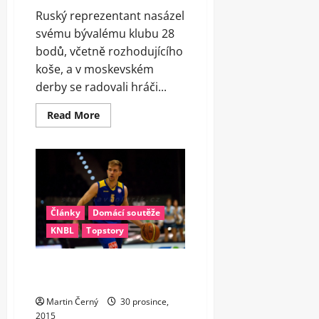
Ruský reprezentant nasázel
svému bývalému klubu 28
bodů, včetně rozhodujícího
koše, a v moskevském
derby se radovali hráči...
Read
Read More
more
about
Šved
katem
CSKA,
Barcelona
na
kolenou
Články
Domácí soutěže
KNBL
Topstory
Děčín vyhrál poosmnácté, Ústí
veze dva body z jihu
Martin Černý
30 prosince,
2015