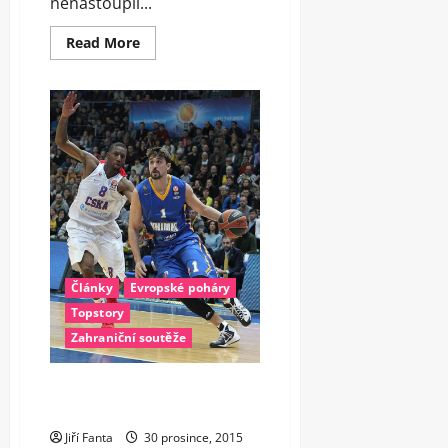
nenastoupil...
Read
Read More
more
about
Mezi
Čechy
v
zahraničí
zazářil
o
Vánocích
Satoranský
Články
Evropské poháry
Topstory
Zahraniční soutěže
Šved katem CSKA, Barcelona na
kolenou
Jiří Fanta
30 prosince, 2015