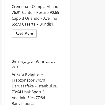
Cremona – Olimpia Milano
76:91 Cantu – Pesaro 90:65
Capo d´Orlando – Avellino
55:73 Caserta – Brindisi...
Read
Read More
more
Archiv
Telegraficky
about
Výsledky
14.
kola
Výsledky 13. kola turecké Super
italské
Ligi
Lega
A
Lukáš Jungvirt
30 prosince,
2015
Ankara Kolejliler –
Trabzonspor 74:70
Darussafaka – Istanbul BB
73:64 Usak Sportif –
Anadolu Efes 77:84
Banvitspor...