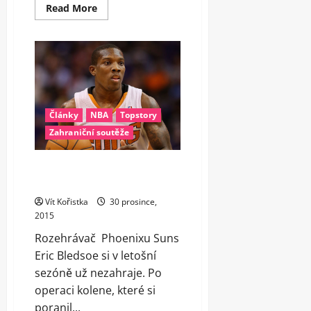
Read
Read More
more
about
Výsledky
NBA
30.
12.
2015
Články
NBA
Topstory
Zahraniční soutěže
Bledsoe podstoupil operaci
kolene. Do sezóny se nevrátí
Vít Kořistka
30 prosince,
2015
Rozehrávač Phoenixu Suns
Eric Bledsoe si v letošní
sezóně už nezahraje. Po
operaci kolene, které si
poranil...