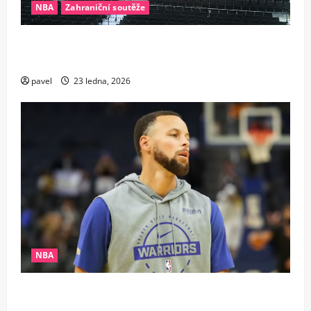
NBA
Zahraniční soutěže
Nezastavitelný stroj času. Veterán Sacramenta
zostudil pochybovače dalšími rekordy
pavel
23 ledna, 2026
NBA
Nestárnoucí legenda: Steph Curry přepsal dějiny
NBA jako nejstarší rozehrávač s rekordem 25+10