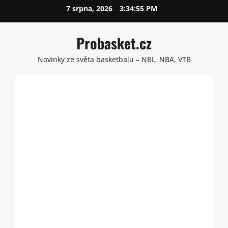
Skip
7 srpna, 2026
3:34:56 PM
to
content
Probasket.cz
Novinky ze světa basketbalu – NBL, NBA, VTB