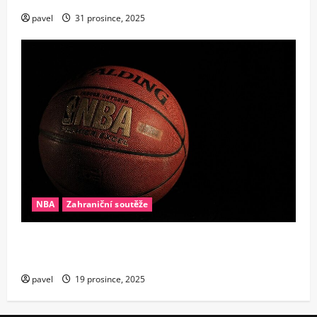
pavel
31 prosince, 2025
NBA
Zahraniční soutěže
Konec éry supertýmů? Proč se v NBA najednou
všichni bojí drahých hvězd
pavel
19 prosince, 2025