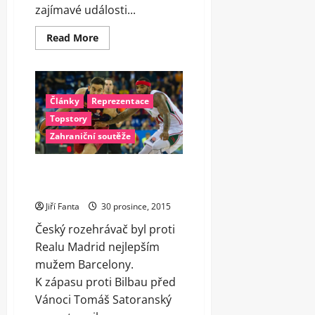
zajímavé události...
Read
Read More
more
about
Euroligový
trůn
pro
USK
Články
Reprezentace
i
historický
Topstory
úspěch
mužů.
Zahraniční soutěže
Pro
Čechy
byl
Mezi Čechy v zahraničí zazářil o
rok
2015
Vánocích Satoranský
povedený
Jiří Fanta
30 prosince, 2015
Český rozehrávač byl proti
Realu Madrid nejlepším
mužem Barcelony.
K zápasu proti Bilbau před
Vánoci Tomáš Satoranský