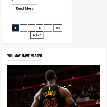
Read
Read More
more
about
Bledsoe
podstoupil
operaci
Stránkování
1
2
3
4
…
80
kolene.
Do
sezóny
Next
příspěvků
se
nevrátí
YOU MAY HAVE MISSED