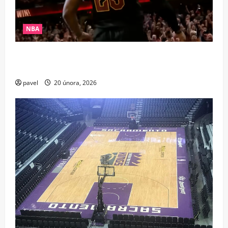
NBA
Pád krále? LeBron po 21 letech chybí v elitní
společnosti NBA
pavel
20 února, 2026