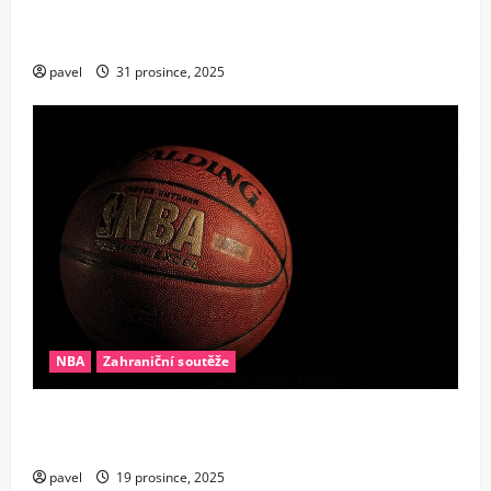
Nestárnoucí legenda: Steph Curry přepsal dějiny
NBA jako nejstarší rozehrávač s rekordem 25+10
pavel
31 prosince, 2025
NBA
Zahraniční soutěže
Konec éry supertýmů? Proč se v NBA najednou
všichni bojí drahých hvězd
pavel
19 prosince, 2025