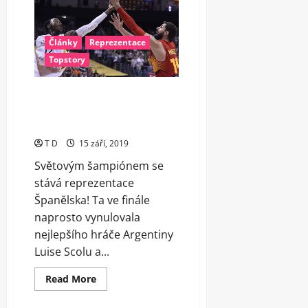
v
Tokiu
jsou
rozlosované
Články
Reprezentace
Topstory
Mistrovství světa ovládli
Španělé, ve finále vynulovali
Scolu
T D
15 září, 2019
Světovým šampiónem se
stává reprezentace
Španělska! Ta ve finále
naprosto vynulovala
nejlepšího hráče Argentiny
Luise Scolu a...
Read
Read More
more
about
Mistrovství