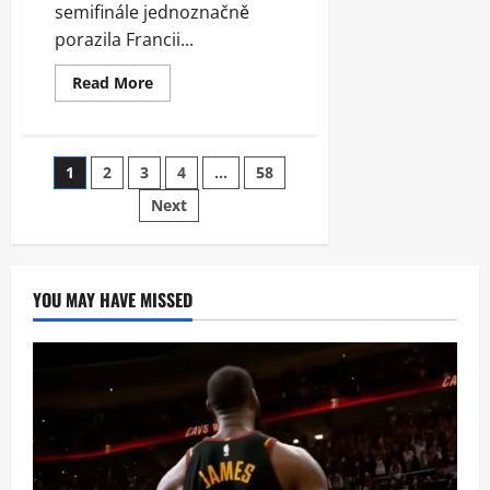
semifinále jednoznačně
porazila Francii...
Read
Read More
more
about
Francie
nestačila
na
Stránkování
1
2
3
4
…
58
Argentinu,
finále
zařídil
Next
příspěvků
Scola
YOU MAY HAVE MISSED