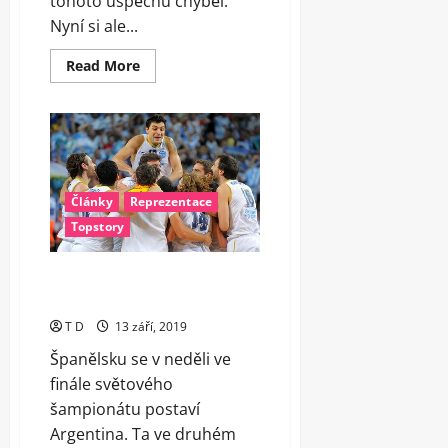
tohoto úspěchu chyběl.
Nyní si ale...
Read
Read More
more
about
Rubio
vytvořil
nový
rekord
a
posouvá
Španělsko
Články
Reprezentace
k
dalšímu
Topstory
triumfu
Francie nestačila na Argentinu,
finále zařídil Scola
T D
13 září, 2019
Španělsku se v neděli ve
finále světového
šampionátu postaví
Argentina. Ta ve druhém