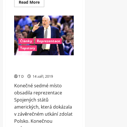
Read
Read More
more
about
Česku
došly
síly,
se
Srbskem
i
tak
Články
Reprezentace
naše
reprezentace
Topstory
hrála
velmi
vyrovnaně
Sedmé místo pro USA, Poláci
nicméně drželi krok
T D
14 září, 2019
Konečné sedmé místo
obsadila reprezentace
Spojených států
amerických, která dokázala
v závěrečném utkání zdolat
Polsko. Konečnou