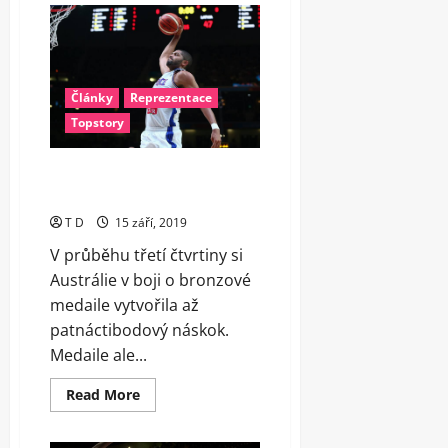
světa
ovládli
Španělé,
ve
finále
vynulovali
Scolu
Články
Reprezentace
Topstory
Austrálie nezvládla závěr a
bronz tak obhajují Francouzi
T D
15 září, 2019
V průběhu třetí čtvrtiny si
Austrálie v boji o bronzové
medaile vytvořila až
patnáctibodový náskok.
Medaile ale...
Read
Read More
more
about
Austrálie