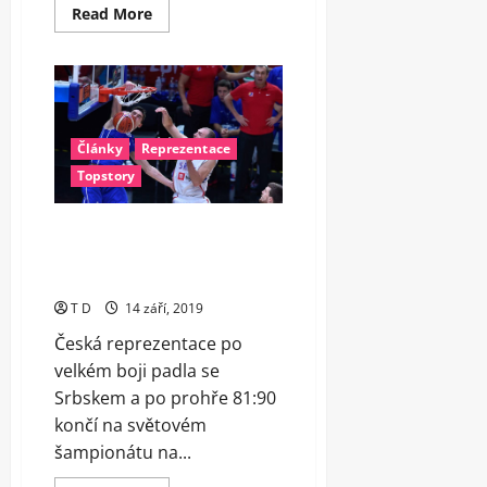
Read
Read More
more
about
Nečetli
jsme
dobře
jejich
hru,
mrzelo
po
Články
Reprezentace
porážce
Topstory
se
Srbskem
Satoranského
Česku došly síly, se Srbskem i
tak naše reprezentace hrála
velmi vyrovnaně
T D
14 září, 2019
Česká reprezentace po
velkém boji padla se
Srbskem a po prohře 81:90
končí na světovém
šampionátu na...