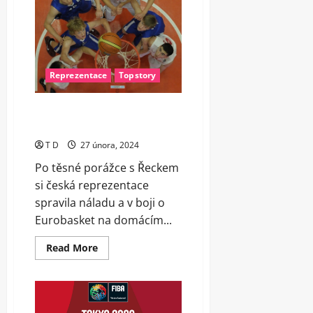
Reprezentace
Topstory
Čeští basketbalisté v kvalifikaci
o Evropu zdolali Velkou Británii
T D
27 února, 2024
Po těsné porážce s Řeckem
si česká reprezentace
spravila náladu a v boji o
Eurobasket na domácím...
Read
Read More
more
about
Čeští
basketbalisté
v
kvalifikaci