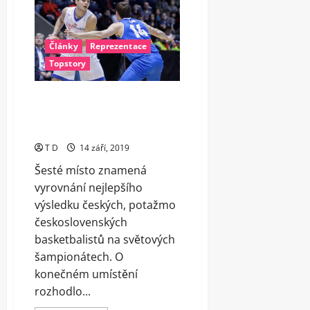
rozhodl
ukončit
reprezentační
kariéru
Články
Reprezentace
Topstory
Nečetli jsme dobře jejich hru,
mrzelo po porážce se Srbskem
Satoranského
T D
14 září, 2019
Šesté místo znamená
vyrovnání nejlepšího
výsledku českých, potažmo
československých
basketbalistů na světových
šampionátech. O
konečném umístění
rozhodlo...