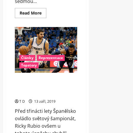
sedmou...
Read
Read More
more
about
Sedmé
místo
pro
USA,
Poláci
nicméně
drželi
krok
Články
Reprezentace
Topstory
Rubio vytvořil nový rekord a
posouvá Španělsko k dalšímu
triumfu
T D
13 září, 2019
Před třinácti lety Španělsko
ovládlo světový šampionát,
Ricky Rubio ovšem u