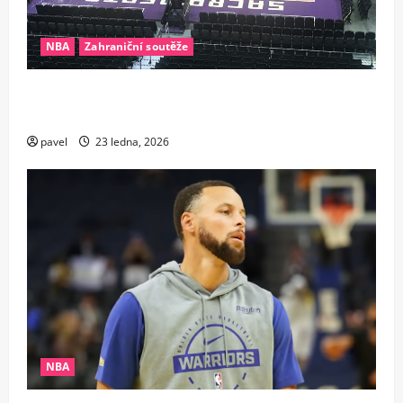
NBA
Zahraniční soutěže
Nezastavitelný stroj času. Veterán Sacramenta
zostudil pochybovače dalšími rekordy
pavel
23 ledna, 2026
NBA