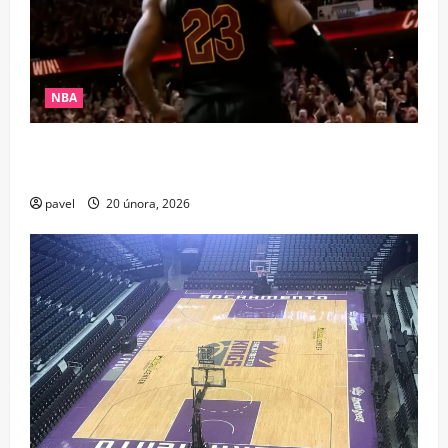
NBA
Pád krále? LeBron po 21 letech chybí v elitní
společnosti NBA
pavel
20 února, 2026