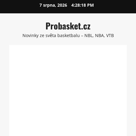
Skip
7 srpna, 2026
4:28:19 PM
to
content
Probasket.cz
Novinky ze světa basketbalu – NBL, NBA, VTB