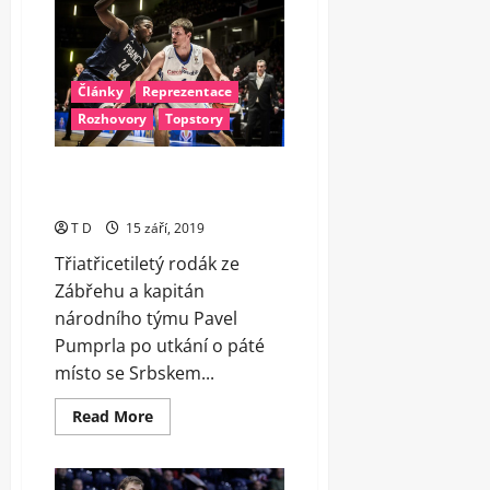
nezvládla
závěr
a
bronz
tak
obhajují
Články
Reprezentace
Francouzi
Rozhovory
Topstory
Pumprla se rozhodl ukončit
reprezentační kariéru
T D
15 září, 2019
Třiatřicetiletý rodák ze
Zábřehu a kapitán
národního týmu Pavel
Pumprla po utkání o páté
místo se Srbskem...
Read
Read More
more
about
Pumprla
se