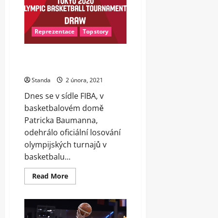
o
Evropu
zdolali
Velkou
Británii
Reprezentace
Topstory
Skupiny pro Olympijský turnaj v
Tokiu jsou rozlosované
Standa
2 února, 2021
Dnes se v sídle FIBA, v
basketbalovém domě
Patricka Baumanna,
odehrálo oficiální losování
olympijských turnajů v
basketbalu...
Read
Read More
more
about
Skupiny
pro
Olympijský
turnaj