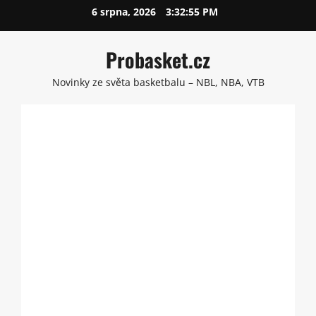
Skip
6 srpna, 2026
3:32:56 PM
to
content
Probasket.cz
Novinky ze světa basketbalu – NBL, NBA, VTB