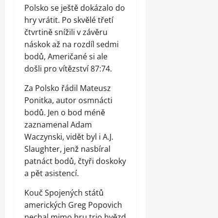
Polsko se ještě dokázalo do
hry vrátit. Po skvělé třetí
čtvrtině snížili v závěru
náskok až na rozdíl sedmi
bodů, Američané si ale
došli pro vítězství 87:74.
Za Polsko řádil Mateusz
Ponitka, autor osmnácti
bodů. Jen o bod méně
zaznamenal Adam
Waczynski, vidět byl i A.J.
Slaughter, jenž nasbíral
patnáct bodů, čtyři doskoky
a pět asistencí.
Kouč Spojených států
amerických Greg Popovich
nechal mimo hru trio hvězd