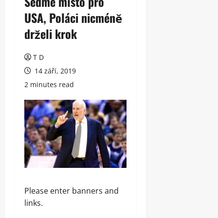
Sedmé místo pro
USA, Poláci nicméně
drželi krok
T D
14 září, 2019
2 minutes read
Please enter banners and
links.