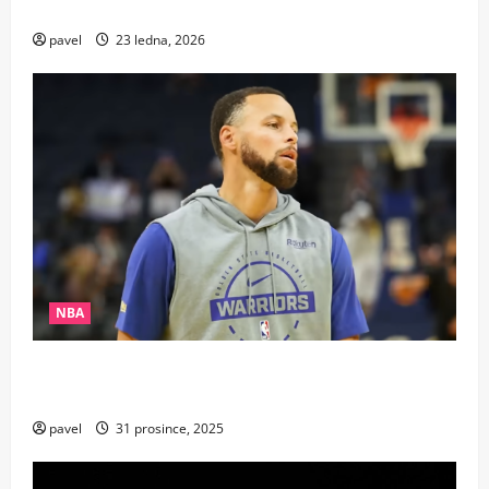
zostudil pochybovače dalšími rekordy
pavel
23 ledna, 2026
NBA
Nestárnoucí legenda: Steph Curry přepsal dějiny
NBA jako nejstarší rozehrávač s rekordem 25+10
pavel
31 prosince, 2025