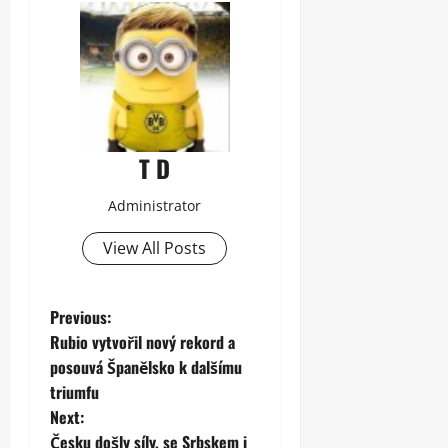
T D
Administrator
View All Posts
P
Previous:
Rubio vytvořil nový rekord a
o
posouvá Španělsko k dalšímu
triumfu
s
Next:
Česku došly síly, se Srbskem i