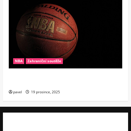
NBA
Zahraniční soutěže
Konec éry supertýmů? Proč se v NBA najednou
všichni bojí drahých hvězd
pavel
19 prosince, 2025