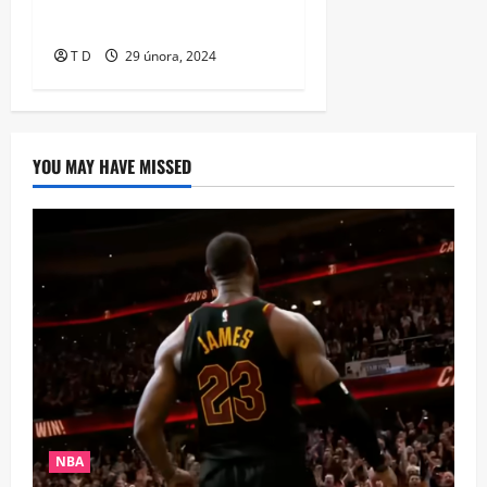
jednadvacetibodové manko
T D
29 února, 2024
YOU MAY HAVE MISSED
NBA