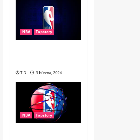
NBA
Topstory
Wembanyama se znovu
zapsal do historie NBA, jeho
počin odnesla Oklahoma
T D
3 března, 2024
NBA
Topstory
Senzační obrat Lakers. V
derby smazali