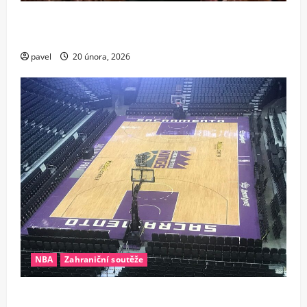
Pád krále? LeBron po 21 letech chybí v elitní
společnosti NBA
pavel
20 února, 2026
NBA
Zahraniční soutěže
Nezastavitelný stroj času. Veterán Sacramenta