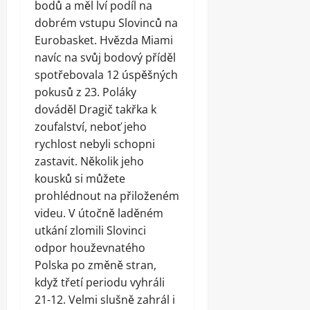
bodů a měl lví podíl na
dobrém vstupu Slovinců na
Eurobasket. Hvězda Miami
navíc na svůj bodový příděl
spotřebovala 12 úspěšných
pokusů z 23. Poláky
dováděl Dragič takřka k
zoufalství, neboť jeho
rychlost nebyli schopni
zastavit. Několik jeho
kousků si můžete
prohlédnout na přiloženém
videu. V útočně laděném
utkání zlomili Slovinci
odpor houževnatého
Polska po změně stran,
když třetí periodu vyhráli
21-12. Velmi slušně zahrál i