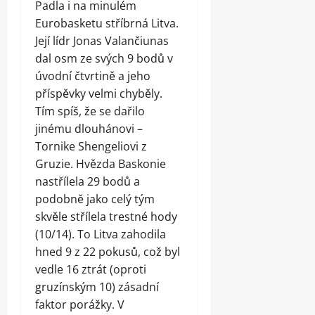
Padla i na minulém
Eurobasketu stříbrná Litva.
Její lídr Jonas Valančiunas
dal osm ze svých 9 bodů v
úvodní čtvrtině a jeho
příspěvky velmi chyběly.
Tím spíš, že se dařilo
jinému dlouhánovi –
Tornike Shengeliovi z
Gruzie. Hvězda Baskonie
nastřílela 29 bodů a
podobně jako celý tým
skvěle střílela trestné hody
(10/14). To Litva zahodila
hned 9 z 22 pokusů, což byl
vedle 16 ztrát (oproti
gruzínským 10) zásadní
faktor porážky. V