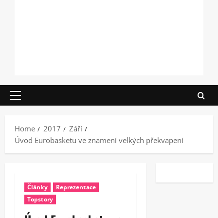
Primary
Menu
Home
2017
Září
Úvod Eurobasketu ve znamení velkých překvapení
Články
Reprezentace
Topstory