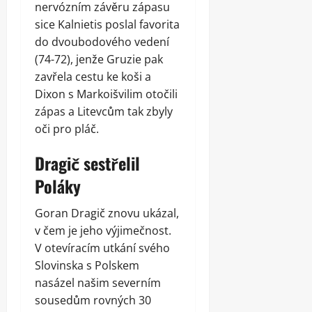
nervózním závěru zápasu
sice Kalnietis poslal favorita
do dvoubodového vedení
(74-72), jenže Gruzie pak
zavřela cestu ke koši a
Dixon s Markoišvilim otočili
zápas a Litevcům tak zbyly
oči pro pláč.
Dragič sestřelil
Poláky
Goran Dragič znovu ukázal,
v čem je jeho výjimečnost.
V otevíracím utkání svého
Slovinska s Polskem
nasázel našim severním
sousedům rovných 30