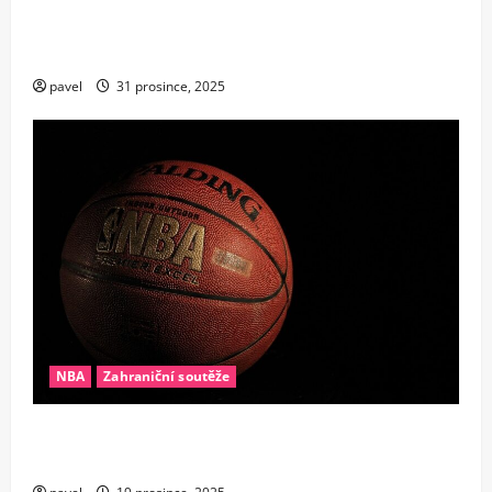
Nestárnoucí legenda: Steph Curry přepsal dějiny
NBA jako nejstarší rozehrávač s rekordem 25+10
pavel
31 prosince, 2025
NBA
Zahraniční soutěže
Konec éry supertýmů? Proč se v NBA najednou
všichni bojí drahých hvězd