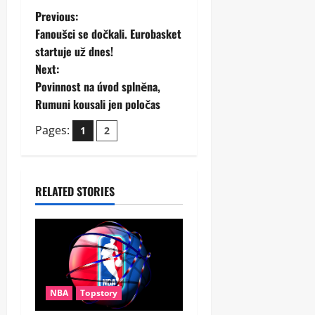
P
Previous:
Fanoušci se dočkali. Eurobasket
o
startuje už dnes!
Next:
s
Povinnost na úvod splněna,
t
Rumuni kousali jen poločas
Pages:
n
1
2
a
v
RELATED STORIES
i
g
a
NBA
Topstory