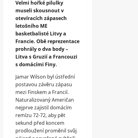
Velmi hořké pilulky
museli skousnout v
otevíracích zápasech
letošního ME
basketbalisté Litvy a
Francie. Obě reprezentace
prohrály o dva body –
Litva s Gruzií a Francouzi
s domácími Finy.
Jamar Wilson byl ústřední
postavou závěru zápasu
mezi Finskem a Francií.
Naturalizovaný Američan
nejprve zajistil domácím
remízu 72-72, aby pět
sekund před koncem
prodloužení proměnil svůj