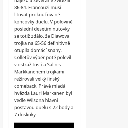
nájezd a seveřané zvítězili
86-84. Francouzi musí
litovat prokoučované
koncovky duelu. V polovině
poslední desetiminutovky
se totiž zdálo, že Diawova
trojka na 65-56 definitivně
otupila domácí snahy.
Colletův výběr poté polevil
v ostražitosti a Salin s
Markkanenem trojkami
režírovali velký finský
comeback. Právě mladá
hvězda Lauri Markanen byl
vedle Wilsona hlavní
postavou duelu s 22 body a
7 doskoky.