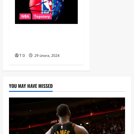
NBA
Topstory
Senzační obrat Lakers. V
derby smazali
jednadvacetibodové manko
T D
29 února, 2024
YOU MAY HAVE MISSED