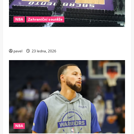
NBA
Zahraniční soutěže
Nezastavitelný stroj času. Veterán Sacramenta
zostudil pochybovače dalšími rekordy
pavel
23 ledna, 2026
NBA