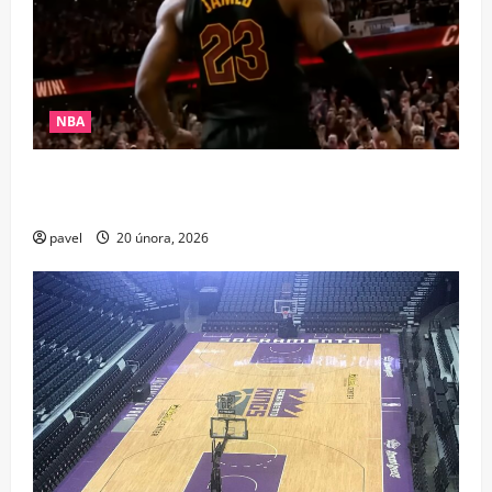
NBA
Pád krále? LeBron po 21 letech chybí v elitní
společnosti NBA
pavel
20 února, 2026