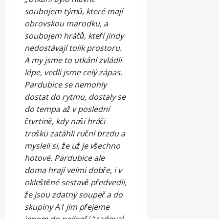
soubojem týmů, které mají
obrovskou marodku, a
soubojem hráčů, kteří jindy
nedostávají tolik prostoru.
A my jsme to utkání zvládli
lépe, vedli jsme celý zápas.
Pardubice se nemohly
dostat do rytmu, dostaly se
do tempa až v poslední
čtvrtině, kdy naši hráči
trošku zatáhli ruční brzdu a
mysleli si, že už je všechno
hotové. Pardubice ale
doma hrají velmi dobře, i v
okleštěné sestavě předvedli,
že jsou zdatný soupeř a do
skupiny A1 jim přejeme