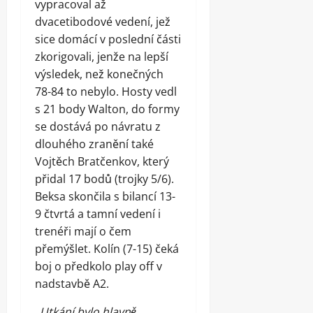
vypracoval až
dvacetibodové vedení, jež
sice domácí v poslední části
zkorigovali, jenže na lepší
výsledek, než konečných
78-84 to nebylo. Hosty vedl
s 21 body Walton, do formy
se dostává po návratu z
dlouhého zranění také
Vojtěch Bratčenkov, který
přidal 17 bodů (trojky 5/6).
Beksa skončila s bilancí 13-
9 čtvrtá a tamní vedení i
trenéři mají o čem
přemýšlet. Kolín (7-15) čeká
boj o předkolo play off v
nadstavbě A2.
„Utkání bylo hlavně