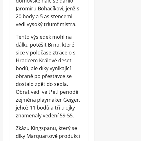
domovské hale se dařilo
Jaromíru Bohačíkovi, jenž s
20 body a 5 asistencemi
vedl vysoký triumf mistra.
Tento výsledek mohl na
dálku potěšit Brno, které
sice v poločase ztrácelo s
Hradcem Králové deset
bodů, ale díky vynikající
obraně po přestávce se
dostalo zpět do sedla.
Obrat vedl ve třetí periodě
zejména playmaker Geiger,
jehož 11 bodů a tři trojky
znamenaly vedení 59-55.
Zkázu Kingspanu, který se
díky Marquartově produkci