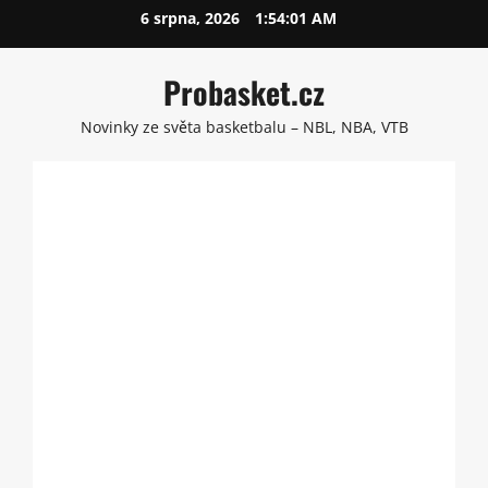
Skip
6 srpna, 2026
1:54:02 AM
to
content
Probasket.cz
Novinky ze světa basketbalu – NBL, NBA, VTB