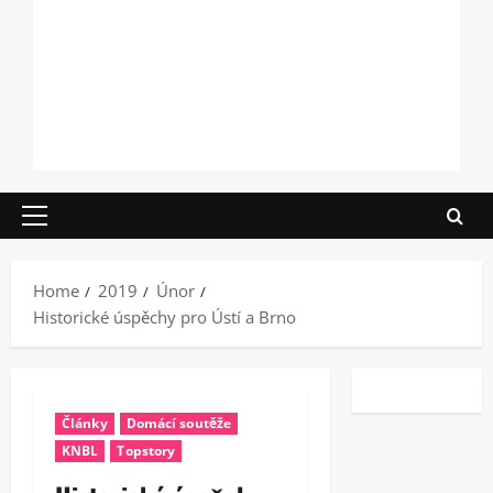
Primary
Menu
Home
2019
Únor
Historické úspěchy pro Ústí a Brno
Články
Domácí soutěže
KNBL
Topstory