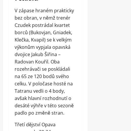
V zápase hraném prakticky
bez obran, v němž trenér
Czudek postrádal kvartet
borců (Bukovjan, Gniadek,
Klečka, Kvapil) se k velkým
výkonům vypjala opavská
dvojice Jakub Šiřina –
Radovan Kouřil. Oba
rozehrávači se poskládali
na 65 ze 120 bodů svého
celku. V poločase hosté na
Tatranu vedli o 4 body,
avšak hlavní rozhodnutí o
desáté výhře v této sezoně
padlo po změně stran.
Třetí dějství Opava