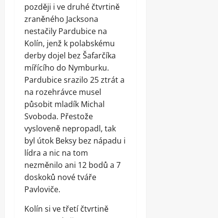
později i ve druhé čtvrtině
zraněného Jacksona
nestačily Pardubice na
Kolín, jenž k polabskému
derby dojel bez Šafarčíka
mířícího do Nymburku.
Pardubice srazilo 25 ztrát a
na rozehrávce musel
působit mladík Michal
Svoboda. Přestože
vysloveně nepropadl, tak
byl útok Beksy bez nápadu i
lídra a nic na tom
nezměnilo ani 12 bodů a 7
doskoků nové tváře
Pavloviče.
Kolín si ve třetí čtvrtině