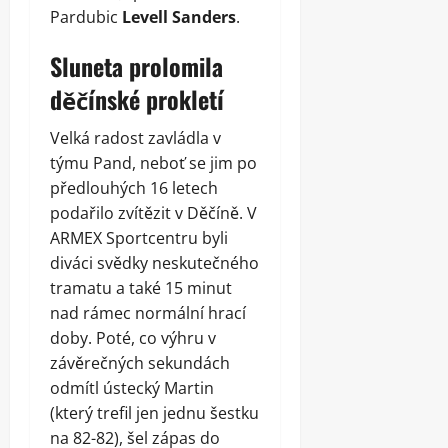
Pardubic
Levell Sanders
.
Sluneta prolomila
děčínské prokletí
Velká radost zavládla v
týmu Pand, neboť se jim po
předlouhých 16 letech
podařilo zvítězit v Děčíně. V
ARMEX Sportcentru byli
diváci svědky neskutečného
tramatu a také 15 minut
nad rámec normální hrací
doby. Poté, co výhru v
závěrečných sekundách
odmítl ústecký Martin
(který trefil jen jednu šestku
na 82-82), šel zápas do