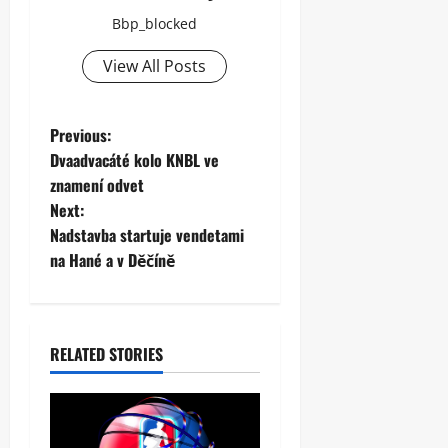
Bbp_blocked
View All Posts
P
Previous:
Dvaadvacáté kolo KNBL ve
o
znamení odvet
Next:
s
Nadstavba startuje vendetami
t
na Hané a v Děčíně
n
a
RELATED STORIES
v
i