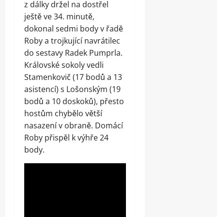
z dálky držel na dostřel
ještě ve 34. minutě,
dokonal sedmi body v řadě
Roby a trojkující navrátilec
do sestavy Radek Pumprla.
Královské sokoly vedli
Stamenkovič (17 bodů a 13
asistencí) s Lošonským (19
bodů a 10 doskoků), přesto
hostům chybělo větší
nasazení v obraně. Domácí
Roby přispěl k výhře 24
body.