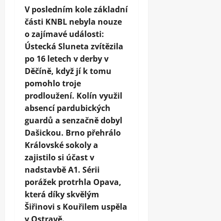
V posledním kole základní
části KNBL nebyla nouze
o zajímavé události:
Ústecká Sluneta zvítězila
po 16 letech v derby v
Děčíně, když jí k tomu
pomohlo troje
prodloužení. Kolín využil
absencí pardubických
guardů a senzačně dobyl
Dašickou. Brno přehrálo
Královské sokoly a
zajistilo si účast v
nadstavbě A1. Sérii
porážek protrhla Opava,
která díky skvělým
Šiřinovi s Kouřilem uspěla
v Ostravě.