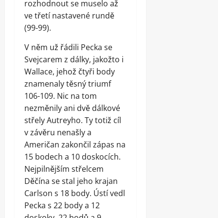
rozhodnout se muselo až
ve třetí nastavené rundě
(99-99).
V něm už řádili Pecka se
Svejcarem z dálky, jakožto i
Wallace, jehož čtyři body
znamenaly těsný triumf
106-109. Nic na tom
nezměnily ani dvě dálkové
střely Autreyho. Ty totiž cíl
v závěru nenašly a
Američan zakončil zápas na
15 bodech a 10 doskocích.
Nejpilnějším střelcem
Děčína se stal jeho krajan
Carlson s 18 body. Ústí vedl
Pecka s 22 body a 12
doskoky, 22 bodů a 9