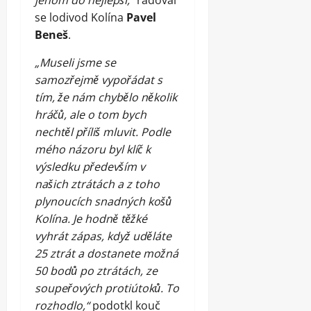
jenom do nejlepší,“
radoval
se lodivod Kolína
Pavel
Beneš
.
„Museli jsme se
samozřejmě vypořádat s
tím, že nám chybělo několik
hráčů, ale o tom bych
nechtěl příliš mluvit. Podle
mého názoru byl klíč k
výsledku především v
našich ztrátách a z toho
plynoucích snadných košů
Kolína. Je hodně těžké
vyhrát zápas, když uděláte
25 ztrát a dostanete možná
50 bodů po ztrátách, ze
soupeřových protiútoků. To
rozhodlo,“
podotkl kouč