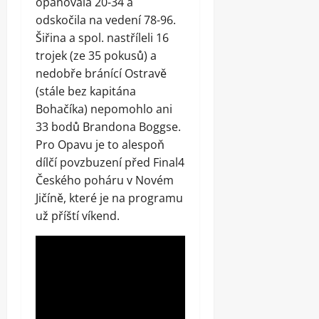
opanovala 20-34 a
odskočila na vedení 78-96.
Šiřina a spol. nastříleli 16
trojek (ze 35 pokusů) a
nedobře bránící Ostravě
(stále bez kapitána
Bohačíka) nepomohlo ani
33 bodů Brandona Boggse.
Pro Opavu je to alespoň
dílčí povzbuzení před Final4
Českého poháru v Novém
Jičíně, které je na programu
už příští víkend.