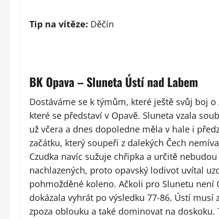
Tip na vítěze:
Děčín
BK Opava – Sluneta Ústí nad Labem
Dostáváme se k týmům, které ještě svůj boj o 
které se představí v Opavě. Sluneta vzala sou
už včera a dnes dopoledne měla v hale i pře
začátku, který soupeři z dalekých Čech nemívaj
Czudka navíc sužuje chřipka a určitě nebudou 
nachlazených, proto opavský lodivot uvítal uz
pohmožděné koleno. Ačkoli pro Slunetu není O
dokázala vyhrát po výsledku 77-86. Ústí musí z
zpoza oblouku a také dominovat na doskoku. T