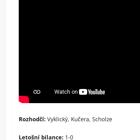
Rozhodčí:
Vyklický, Kučera, Scholze
Letošní bilance:
1-0