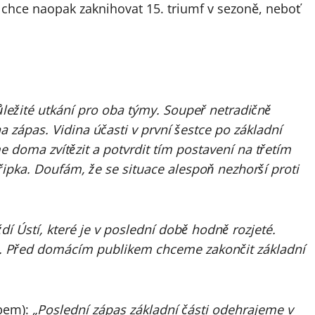
chce naopak zaknihovat 15. triumf v sezoně, neboť
důležité utkání pro oba týmy. Soupeř netradičně
 na zápas. Vidina účasti v první šestce po základní
e doma zvítězit a potvrdit tím postavení na třetím
řipka. Doufám, že se situace alespoň nezhorší proti
íždí Ústí, které je v poslední době hodně rozjeté.
ce. Před domácím publikem chceme zakončit základní
abem):
„Poslední zápas základní části odehrajeme v