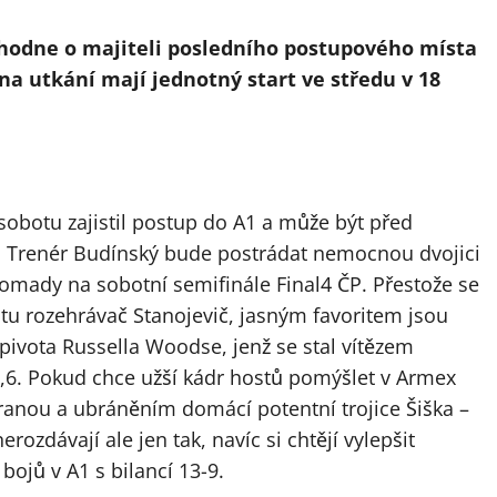
zhodne o majiteli posledního postupového místa
a utkání mají jednotný start ve středu v 18
 sobotu zajistil postup do A1 a může být před
. Trenér Budínský bude postrádat nemocnou dvojici
romady na sobotní semifinále Final4 ČP. Přestože se
tu rozehrávač Stanojevič, jasným favoritem jsou
 pivota Russella Woodse, jenž se stal vítězem
6,6. Pokud chce užší kádr hostů pomýšlet v Armex
branou a ubráněním domácí potentní trojice Šiška –
ozdávají ale jen tak, navíc si chtějí vylepšit
ojů v A1 s bilancí 13-9.