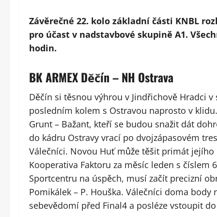
Závěrečné 22. kolo základní části KNBL ro
pro účast v nadstavbové skupině A1. Všechn
hodin.
BK ARMEX Děčín – NH Ostrava
Děčín si těsnou výhrou v Jindřichově Hradci v
posledním kolem s Ostravou naprosto v klidu
Grunt – Bažant, kteří se budou snažit dát doh
do kádru Ostravy vrací po dvojzápasovém tres
Válečníci. Novou Huť může těšit primát jejího
Kooperativa Faktoru za měsíc leden s číslem 
Sportcentru na úspěch, musí začít precizní o
Pomikálek – P. Houška. Válečníci doma body ner
sebevědomí před Final4 a posléze vstoupit do b