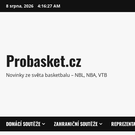
Skip
8 srpna, 2026
4:16:28 AM
to
content
Probasket.cz
Novinky ze světa basketbalu – NBL, NBA, VTB
DOMÁCÍ SOUTĚŽE
ZAHRANIČNÍ SOUTĚŽE
REPREZENT