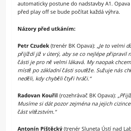
automaticky postune do nadstavby A1. Opava 
před play off se bude počítat každá výhra.
Názory před utkáním:
Petr Czudek
(trenér BK Opava):
„Je to velmi 
přijíždí již v úterý, aby se co nejlépe připravil
části je pro ně velmi lákavá. My naopak chcem
místě po základní části soutěže. Sužuje nás ch
neděli, kdy chyběli čtyři hráči.“
Radovan Kouřil
(rozehrávač BK Opava):
„Přij
Musíme si dát pozor zejména na jejich cizin
část vítězstvím.“
Antonín Pištěcký
(trenér Sluneta Ústí nad L