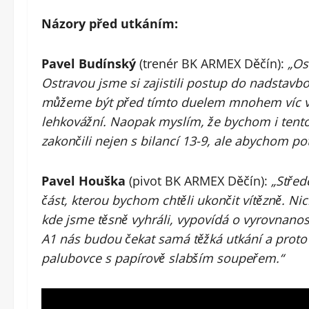
Názory před utkáním:
Pavel Budínský
(trenér BK ARMEX Děčín):
„Os
Ostravou jsme si zajistili postup do nadstavbov
můžeme být před tímto duelem mnohem víc v 
lehkovážní. Naopak myslím, že bychom i tento 
zakončili nejen s bilancí 13-9, ale abychom pot
Pavel Houška
(pivot BK ARMEX Děčín):
„Střed
část, kterou bychom chtěli ukončit vítězně. N
kde jsme těsně vyhráli, vypovídá o vyrovnanosti
A1 nás budou čekat samá těžká utkání a proto
palubovce s papírově slabším soupeřem.“