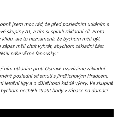
obně jsem moc rád, že před posledním utkáním s
é skupiny A1, a tím si splnili základní cíl. Proto
klidu, ale to neznamená, že bychom měli být
zápas měli chtít vyhrát, abychom základní část
ěšili naše věrné fanoušky.“
ečním utkáním proti Ostravě uzavíráme základní
icméně poslední střetnutí s Jindřichovým Hradcem,
 letošní ligy a o důležitosti každé výhry. Ve skupině
 bychom nechtěli ztratit body v zápase na domácí