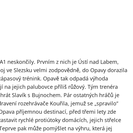
A1 neskončily. Prvním z nich je Ústí nad Labem,
boj ve Slezsku velmi zodpovědně, do Opavy dorazila
dzápasový trénink. Opavě tak odpadá výhoda
í na jejich palubovce příliš růžový. Tým trenéra
hrát Slavík s Bujnochem. Pár ostatných hráčů je
dravení rozehrávače Kouřila, jemuž se „spravilo“
pava příjemnou destinací, před třemi lety zde
astavit rychlé protiútoky domácích, jejich střelce
eprve pak může pomýšlet na výhru, která jej