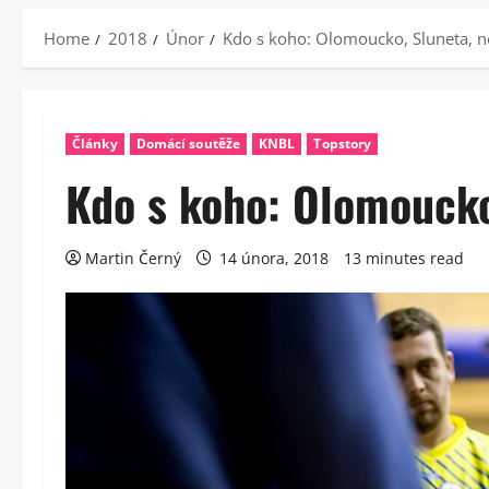
Home
2018
Únor
Kdo s koho: Olomoucko, Sluneta, n
Články
Domácí soutěže
KNBL
Topstory
Kdo s koho: Olomoucko
Martin Černý
14 února, 2018
13 minutes read