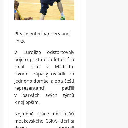
Please enter banners and
links.
V Eurolize odstartovaly
boje o postup do letošního
Final Four v Madridu.
Úvodní zápasy ovládli do
jednoho domácí a oba čeští
reprezentanti patřili
v barvách svých týmů
k nejlepším.
Nejméně práce měli hráči
moskevského CSKA, kteří si