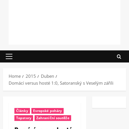
Primary
Menu
Home
2015
Duben
Domácí versus hosté 1:0, Satoranský s Veselým zářili
Články
Evropské poháry
Topstory
Zahraniční soutěže