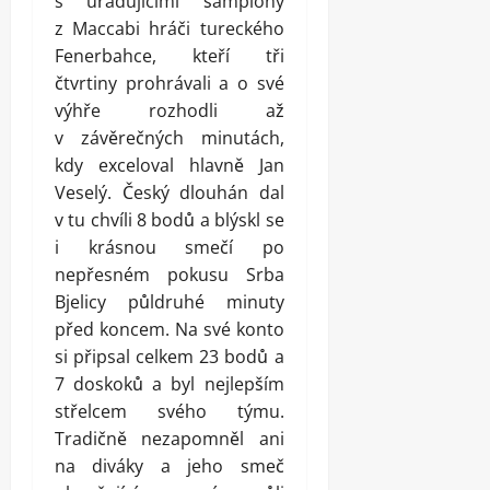
s úřadujícími šampióny
z Maccabi hráči tureckého
Fenerbahce, kteří tři
čtvrtiny prohrávali a o své
výhře rozhodli až
v závěrečných minutách,
kdy exceloval hlavně Jan
Veselý. Český dlouhán dal
v tu chvíli 8 bodů a blýskl se
i krásnou smečí po
nepřesném pokusu Srba
Bjelicy půldruhé minuty
před koncem. Na své konto
si připsal celkem 23 bodů a
7 doskoků a byl nejlepším
střelcem svého týmu.
Tradičně nezapomněl ani
na diváky a jeho smeč