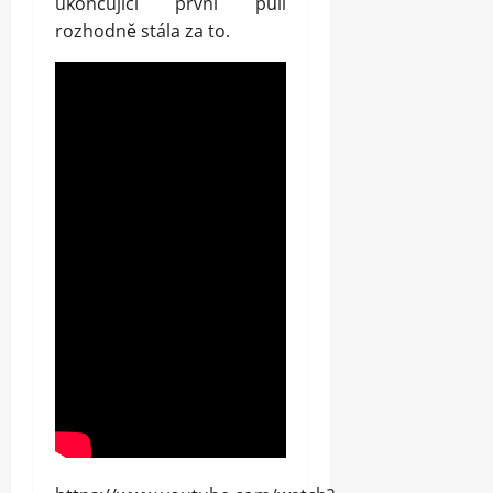
ukončující první půli
rozhodně stála za to.