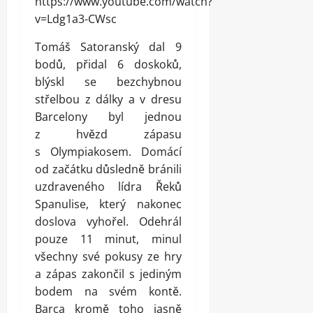
https://www.youtube.com/watch?
v=Ldg1a3-CWsc
Tomáš Satoranský dal 9
bodů, přidal 6 doskoků,
blýskl se bezchybnou
střelbou z dálky a v dresu
Barcelony byl jednou
z hvězd zápasu
s Olympiakosem. Domácí
od začátku důsledně bránili
uzdraveného lídra Řeků
Spanulise, který nakonec
doslova vyhořel. Odehrál
pouze 11 minut, minul
všechny své pokusy ze hry
a zápas zakončil s jediným
bodem na svém kontě.
Barca kromě toho jasně