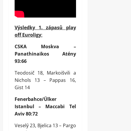
Výsledky 1. zápasů play
off Euroligy
:
CSKA Moskva –
Panathinaikos Atény
93:66
Teodosič 18, Markoišvili a
Nichols 13 – Pappas 16,
Gist 14
Fenerbahce/Ülker
Istanbul – Maccabi Tel
Aviv 80:72
Veselý 23, Bjelica 13 – Pargo