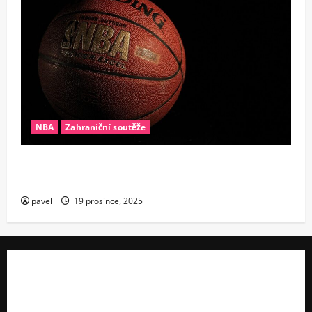
NBA
Zahraniční soutěže
Konec éry supertýmů? Proč se v NBA najednou
všichni bojí drahých hvězd
pavel
19 prosince, 2025