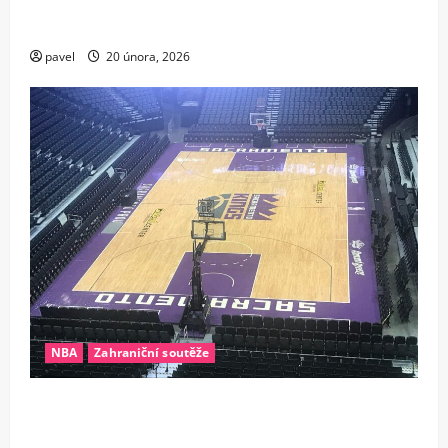
Pád krále? LeBron po 21 letech chybí v elitní
společnosti NBA
pavel
20 února, 2026
NBA
Zahraniční soutěže
Nezastavitelný stroj času. Veterán Sacramenta
zostudil pochybovače dalšími rekordy