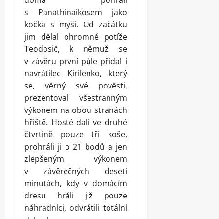
doma pohráli
s Panathinaikosem jako
kočka s myší. Od začátku
jim dělal ohromné potíže
Teodosič, k němuž se
v závěru první půle přidal i
navrátilec Kirilenko, který
se, věrný své pověsti,
prezentoval všestranným
výkonem na obou stranách
hřiště. Hosté dali ve druhé
čtvrtině pouze tři koše,
prohráli ji o 21 bodů a jen
zlepšeným výkonem
v závěrečných deseti
minutách, kdy v domácím
dresu hráli již pouze
náhradníci, odvrátili totální