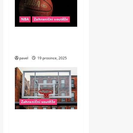
NBA
Zahraniční soutěže
Konec éry supertýmů? Proč
se v NBA najednou všichni
bojí drahých hvězd
pavel
19 prosince, 2025
Zahraniční soutěže
Kdo urve vstupenku do NBA
Europe? Tři ligy jsou
jasnými favority