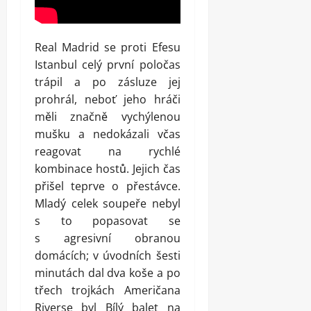
Real Madrid se proti Efesu
Istanbul celý první poločas
trápil a po zásluze jej
prohrál, neboť jeho hráči
měli značně vychýlenou
mušku a nedokázali včas
reagovat na rychlé
kombinace hostů. Jejich čas
přišel teprve o přestávce.
Mladý celek soupeře nebyl
s to popasovat se
s agresivní obranou
domácích; v úvodních šesti
minutách dal dva koše a po
třech trojkách Američana
Riverse byl Bílý balet na