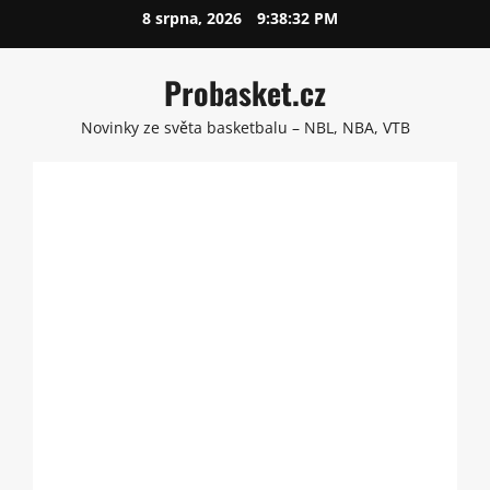
Skip
8 srpna, 2026
9:38:33 PM
to
content
Probasket.cz
Novinky ze světa basketbalu – NBL, NBA, VTB