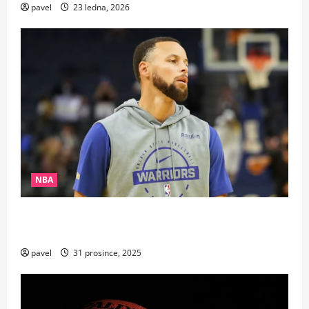
pavel
23 ledna, 2026
NBA
Nestárnoucí legenda: Steph Curry přepsal dějiny
NBA jako nejstarší rozehrávač s rekordem 25+10
pavel
31 prosince, 2025