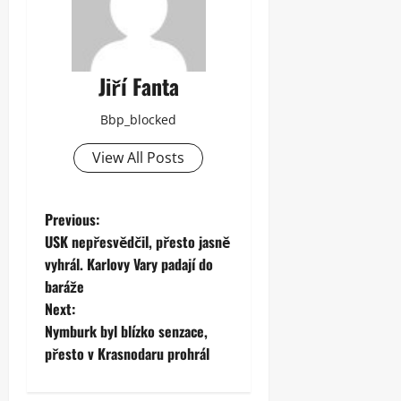
Jiří Fanta
Bbp_blocked
View All Posts
P
Previous:
USK nepřesvědčil, přesto jasně
o
vyhrál. Karlovy Vary padají do
baráže
s
Next:
t
Nymburk byl blízko senzace,
přesto v Krasnodaru prohrál
n