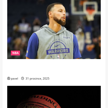
NBA
Nestárnoucí legenda: Steph Curry přepsal dějiny
NBA jako nejstarší rozehrávač s rekordem 25+10
pavel
31 prosince, 2025