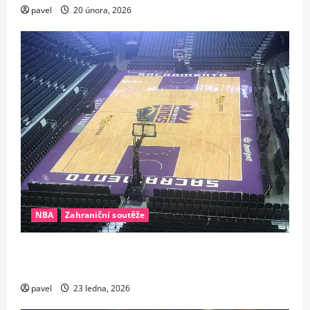
pavel
20 února, 2026
NBA
Zahraniční soutěže
Nezastavitelný stroj času. Veterán Sacramenta
zostudil pochybovače dalšími rekordy
pavel
23 ledna, 2026