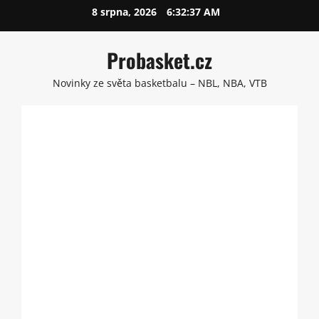
Skip
8 srpna, 2026
6:32:38 AM
to
content
Probasket.cz
Novinky ze světa basketbalu – NBL, NBA, VTB