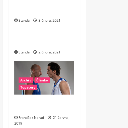
v
Nymburk zná soupeře v
Playoff LM
i
Standa
3 února, 2021
Telegraficky
g
Nicola Jokič opět hráčem
a
týdne
t
Standa
2 února, 2021
i
o
Archiv
Články
n
Topstory
Legendy českého basketbalu
v sobotu naposledy
František Nerad
21 června,
2019