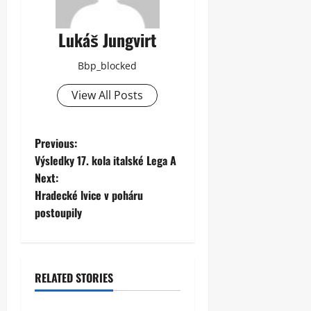
Lukáš Jungvirt
Bbp_blocked
View All Posts
P
Previous:
Výsledky 17. kola italské Lega A
o
Next:
Hradecké lvice v poháru
s
postoupily
t
n
RELATED STORIES
a
Telegraficky