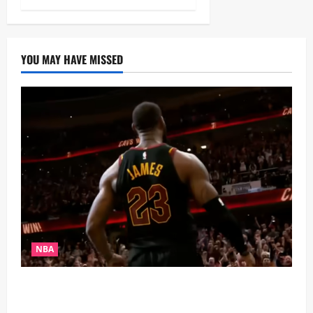
YOU MAY HAVE MISSED
NBA
Pád krále? LeBron po 21 letech chybí v elitní
společnosti NBA