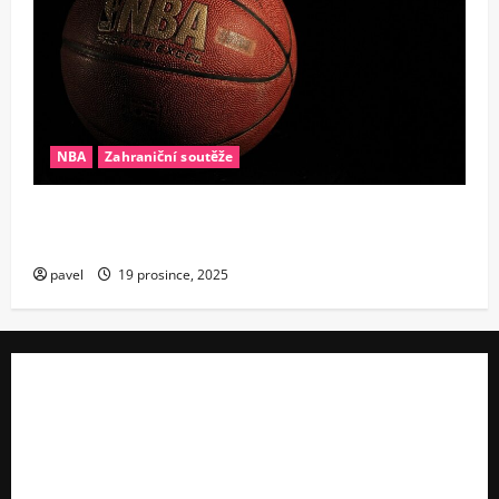
NBA
Zahraniční soutěže
Konec éry supertýmů? Proč se v NBA najednou
všichni bojí drahých hvězd
pavel
19 prosince, 2025