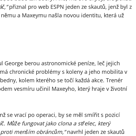
áč,“
přiznal pro web ESPN jeden ze skautů, jenž byl z
y němu a Maxeymu našla novou identitu, která už
ul George berou astronomické peníze, leč jejich
 má chronické problémy s koleny a jeho mobilita v
 bedny, kolem kterého se točí každá akce. Trenér
em vesmíru učinil Maxeyho, který hraje v životní
ž se vrací po operaci, by se měl smířit s pozicí
íč. Může fungovat jako clona a střelec, který
bu proti menším obráncům,“
navrhl jeden ze skautů