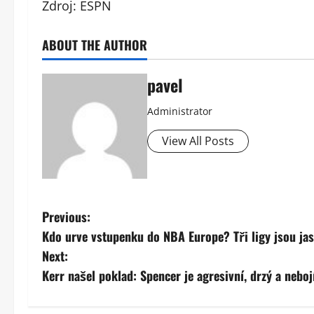
Zdroj: ESPN
ABOUT THE AUTHOR
pavel
Administrator
View All Posts
P
Previous:
Kdo urve vstupenku do NBA Europe? Tři ligy jsou jas
o
Next:
s
Kerr našel poklad: Spencer je agresivní, drzý a neboj
t