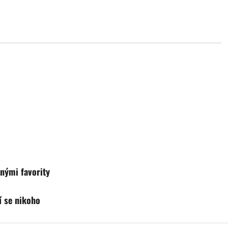
nými favority
í se nikoho