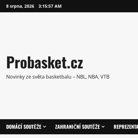
Skip
8 srpna, 2026
3:15:58 AM
to
content
Probasket.cz
Novinky ze světa basketbalu – NBL, NBA, VTB
DOMÁCÍ SOUTĚŽE
ZAHRANIČNÍ SOUTĚŽE
REPREZENT