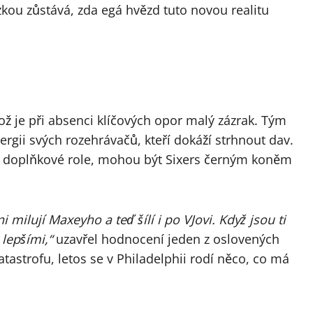
zkou zůstává, zda egá hvězd tuto novou realitu
což je při absenci klíčových opor malý zázrak. Tým
rgii svých rozehrávačů, kteří dokáží strhnout dav.
é, doplňkové role, mohou být Sixers černým koněm
hni milují Maxeyho a teď šílí i po VJovi. Když jsou ti
lepšími,“
uzavřel hodnocení jeden z oslovených
atastrofu, letos se v Philadelphii rodí něco, co má