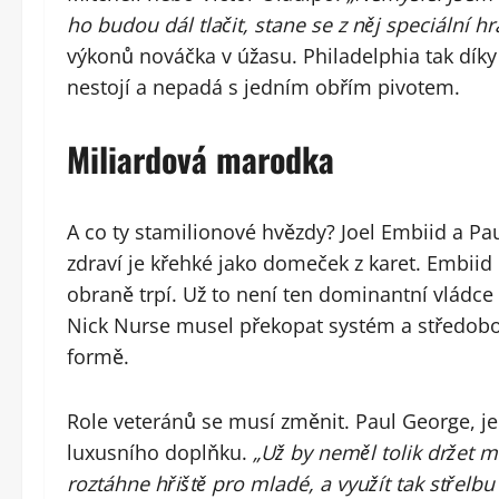
ho budou dál tlačit, stane se z něj speciální hr
výkonů nováčka v úžasu. Philadelphia tak dík
nestojí a nepadá s jedním obřím pivotem.
Miliardová marodka
A co ty stamilionové hvězdy? Joel Embiid a Pa
zdraví je křehké jako domeček z karet. Embiid
obraně trpí. Už to není ten dominantní vládce
Nick Nurse musel překopat systém a středobod
formě.
Role veteránů se musí změnit. Paul George, jen
luxusního doplňku.
„Už by neměl tolik držet m
roztáhne hřiště pro mladé, a využít tak střel