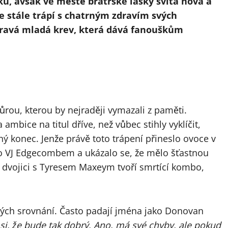
u, avšak ve městě bratrské lásky svítá nová a
e stále trápí s chatrným zdravím svých
dravá mladá krev, která dává fanouškům
ůrou, kterou by nejraději vymazali z paměti.
mbice na titul dříve, než vůbec stihly vyklíčit,
ý konec. Jenže právě toto trápení přineslo ovoce v
po VJ Edgecombem a ukázalo se, že mělo šťastnou
 dvojici s Tyresem Maxeym tvoří smrtící kombo,
lkých srovnání. Často padají jména jako Donovan
si, že bude tak dobrý. Ano, má své chyby, ale pokud