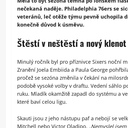
Měla to být sezona temna po loňském fiask
nečekaná naděje. Philadelphia 76ers se sic
veteránů, leč otěže týmu pevně uchopila 
konečně důvod k úsměvu.
Štěstí v neštěstí a nový klenot
Minulý ročník byl pro příznivce Sixers noční m
Zranění Joela Embiida a Paula George pohřbila a
pročež se sezóna změnila v čekání na milosrdn
podobě vysoké volby v draftu. Vedení sáhlo 
ruku. Mladík okamžitě zapadl do systému a ve
které baví celou ligu.
Skauti jsou z jeho nástupu paf a nebojí se ve
Mitchell nebo Victor Oladipo.
„Nemyslel jsem 