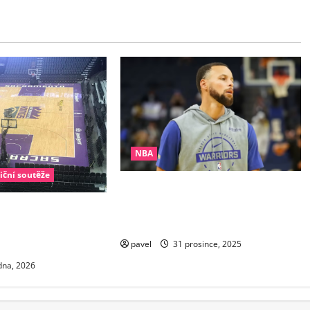
NBA
iční soutěže
Nestárnoucí legenda: Steph Curry
přepsal dějiny NBA jako nejstarší
 stroj času. Veterán
rozehrávač s rekordem 25+10
studil pochybovače
dy
pavel
31 prosince, 2025
dna, 2026