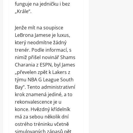
funguje na jedničku i bez
„Krále“.
Jenže mít na soupisce
LeBrona Jamese je luxus,
který neodmítne žádný
trenér. Podle informací, s
nimiž přišel novinář Shams
Charania z ESPN, byl James
„převelen zpět k Lakers z
týmu NBA G League South
Bay“. Tento administrativní
krok znamená jediné, a to
rekonvalescence je u
konce. Hvězdný křídelník
má za sebou několik dní
ostrého tréninku včetně
simulovaných zápasů pět