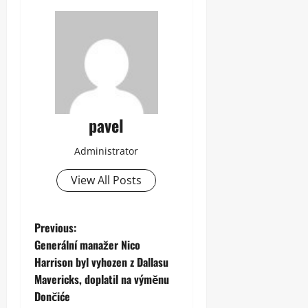
pavel
Administrator
View All Posts
P
Previous:
Generální manažer Nico
o
Harrison byl vyhozen z Dallasu
Mavericks, doplatil na výměnu
s
Dončiće