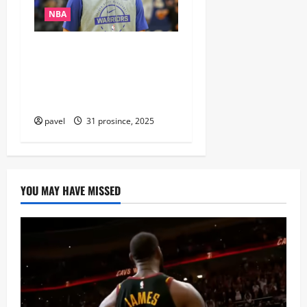
NBA
Nestárnoucí legenda: Steph
Curry přepsal dějiny NBA
jako nejstarší rozehrávač s
rekordem 25+10
pavel
31 prosince, 2025
YOU MAY HAVE MISSED