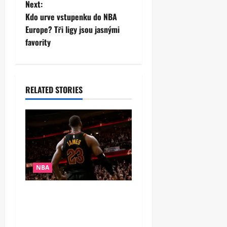
t
Next:
Kdo urve vstupenku do NBA
n
Europe? Tři ligy jsou jasnými
favority
a
v
i
RELATED STORIES
g
a
t
NBA
i
Pád krále? LeBron po 21
o
letech chybí v elitní
n
společnosti NBA