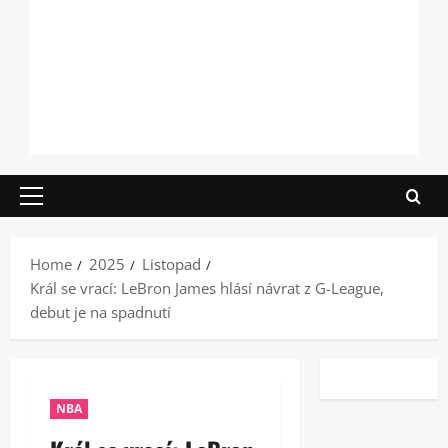
Primary
Menu
Home
2025
Listopad
Král se vrací: LeBron James hlásí návrat z G-League,
debut je na spadnutí
NBA