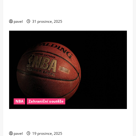
Nestárnoucí legenda: Steph Curry přepsal dějiny
NBA jako nejstarší rozehrávač s rekordem 25+10
pavel
31 prosince, 2025
NBA
Zahraniční soutěže
Konec éry supertýmů? Proč se v NBA najednou
všichni bojí drahých hvězd
pavel
19 prosince, 2025