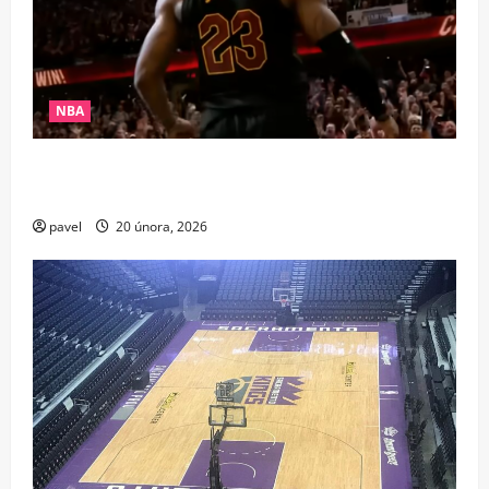
NBA
Pád krále? LeBron po 21 letech chybí v elitní
společnosti NBA
pavel
20 února, 2026