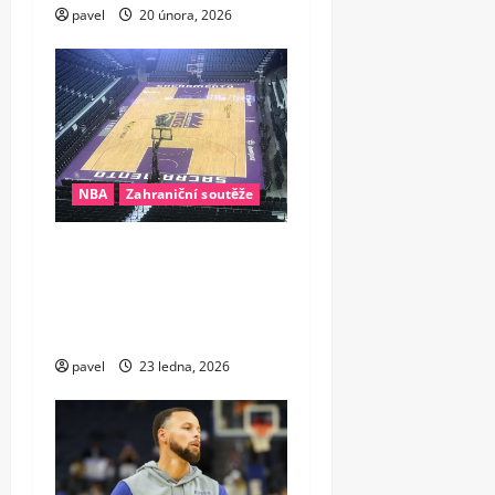
pavel
20 února, 2026
NBA
Zahraniční soutěže
Nezastavitelný stroj času.
Veterán Sacramenta zostudil
pochybovače dalšími
rekordy
pavel
23 ledna, 2026