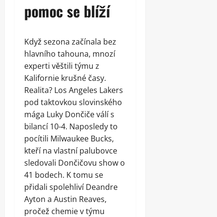
pomoc se blíží
Když sezona začínala bez
hlavního tahouna, mnozí
experti věštili týmu z
Kalifornie krušné časy.
Realita? Los Angeles Lakers
pod taktovkou slovinského
mága Luky Dončiče válí s
bilancí 10-4. Naposledy to
pocítili Milwaukee Bucks,
kteří na vlastní palubovce
sledovali Dončičovu show o
41 bodech. K tomu se
přidali spolehliví Deandre
Ayton a Austin Reaves,
pročež chemie v týmu