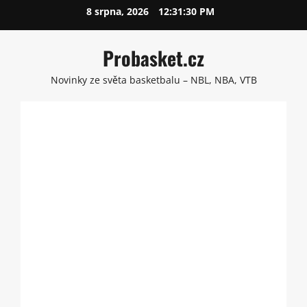
Skip
8 srpna, 2026
12:31:31 PM
to
content
Probasket.cz
Novinky ze světa basketbalu – NBL, NBA, VTB