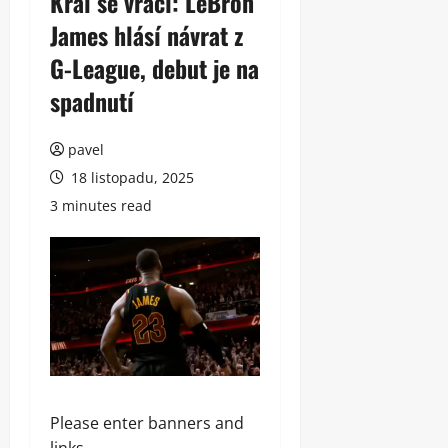
Král se vrací: LeBron
James hlásí návrat z
G-League, debut je na
spadnutí
pavel
18 listopadu, 2025
3 minutes read
Please enter banners and