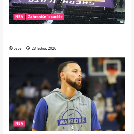
NBA
Zahraniční soutěže
Nezastavitelný stroj času. Veterán Sacramenta
zostudil pochybovače dalšími rekordy
pavel
23 ledna, 2026
NBA