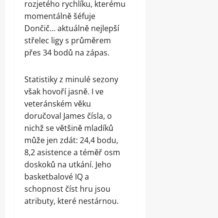
rozjetého rychlíku, kterému
momentálně šéfuje
Dončič… aktuálně nejlepší
střelec ligy s průměrem
přes 34 bodů na zápas.
Statistiky z minulé sezony
však hovoří jasně. I ve
veteránském věku
doručoval James čísla, o
nichž se většině mladíků
může jen zdát: 24,4 bodu,
8,2 asistence a téměř osm
doskoků na utkání. Jeho
basketbalové IQ a
schopnost číst hru jsou
atributy, které nestárnou.